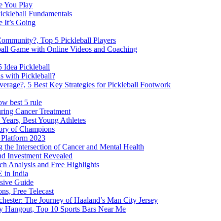
e You Play
Pickleball Fundamentals
e It’s Going
Community?, Top 5 Pickleball Players
ball Game with Online Videos and Coaching
 Idea Pickleball
 with Pickleball?
rage?, 5 Best Key Strategies for Pickleball Footwork
w best 5 rule
ring Cancer Treatment
 Years, Best Young Athletes
lory of Champions
Platform 2023
 the Intersection of Cancer and Mental Health
nd Investment Revealed
tch Analysis and Free Highlights
 in India
sive Guide
ns, Free Telecast
hester: The Journey of Haaland’s Man City Jersey
ay Hangout, Top 10 Sports Bars Near Me