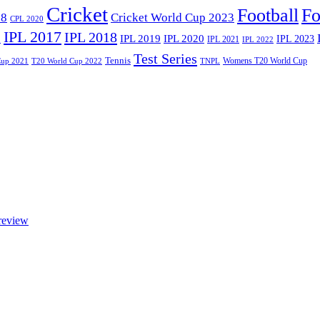
Cricket
Football
Fo
18
Cricket World Cup 2023
CPL 2020
IPL 2017
IPL 2018
6
IPL 2020
IPL 2019
IPL 2023
IPL 2021
IPL 2022
Test Series
Tennis
Womens T20 World Cup
Cup 2021
T20 World Cup 2022
TNPL
review