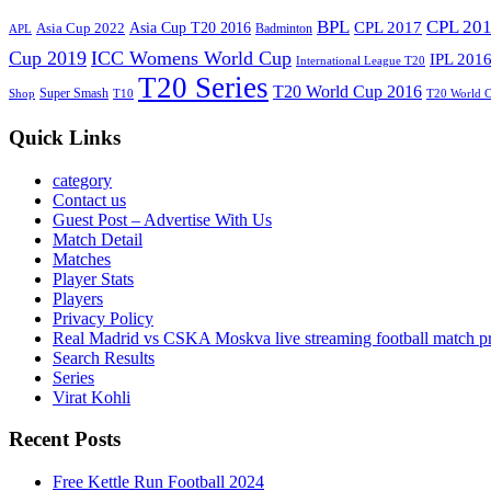
BPL
CPL 20
Asia Cup T20 2016
CPL 2017
Asia Cup 2022
Badminton
APL
Cup 2019
ICC Womens World Cup
IPL 201
International League T20
T20 Series
T20 World Cup 2016
Super Smash
Shop
T10
T20 World 
Quick Links
category
Contact us
Guest Post – Advertise With Us
Match Detail
Matches
Player Stats
Players
Privacy Policy
Real Madrid vs CSKA Moskva live streaming football match p
Search Results
Series
Virat Kohli
Recent Posts
Free Kettle Run Football 2024