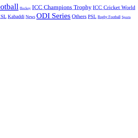
otball
ICC Champions Trophy
ICC Cricket World
Hockey
ODI Series
Others
ISL
Kabaddi
PSL
News
Rugby Football
Sports