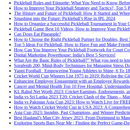
Pickleball Rules and Etiquette: What You Need to Know Befor
How to Improve Your Pickleball Strategy and Tactics?, Top 5 
The History and Future of Pickleball: How It Started and Wher
Smashing into the Future: Pickleball’s Rise in IPL 2024
How to Organize a Successful Pickleball Tournament in Your 
Pickleball Game Best 10 Videos, How to Improve Your Pickle
Can Dogs Eat Pineapple?
How to Choose the Right Pickleball Partner for Doubles, Best 5
Top 5 Ideas For Pickleball, How to Have Fun and Make Friends
How Can You Improve Your Pickleball Footwork for Court Cove
Digital Marketing Powerhouse: India’s Best 5 Services!
What Are the Basic Rules of Pickleball?” What you need to kno
Sorafenib 200, Mind-Body Techniques for Managing Stress Du
Yappi Football_ Empowering Young Athletes to Shine, 6 To 18
Cricket World Cup Winners List 1975 to 2019: Reliving the G
Enhancing Employee Engagement with an Employee Rewards 
Cancer and Mental Health Top 10 Free Hospital, Understanding
KL Rahul Net Worth 2023: Cricket Earnings, Endorsements, a
India vs Sri Lanka 2023 T20: Cricket Clash of the Titans – Ma
India vs Pakistan Asia Cup 2023: How to Watch Live for FREE
How to Watch Cricket World Cup in USA 2023: A Comprehen
Asia Cup 2023: Insights, Past Champions, and Winner Predictio
Best Haaland’s Man City Jersey 2023, From Dortmund to Manc
Exploring Sports Bars Near Me : Finding the Perfect Game-D