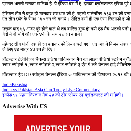
प्रसार भारती उसका मालिक हे. ये इंडिया देश में हे. इसका ब्रॉडकास्ट एरिया पुर
इंडियन टीम ने बहुत ही शानदार शरुआत की हे. पहली पार्टर्नशिप १३६ रन की बनाय
एंड तीन छके के साथ १४० रन जो बनाये। रोहित शर्मा ही एक ऐसा खिलाड़ी हे ज
उसके बाद ४६ ओवर पुरे होने वाले थे तब बारिस शुरू हो गयी एंड मैच अटकी पड़ी। 
गेंदों में दो चोगे और एक छके के सच २६ रन बनाये।
महेन्द्र सींग धोनी एक ही रन बनाकर पवेलियन चले गए। एंड अंत में विजय सं
ले लिए एंड मात्र ४७ रन ही दिए।
हॉटस्टार टेलीविज़न चैनल्स इंडिया पाकिस्तान मैच का लाइव वीडियो स्ट्रीम ब्रॉडका
स्टार स्पोर्ट्स १ ,स्टार स्पोर्ट्स २,स्टार स्पोर्ट्स ३ एंड ये सरे चैनल्स हाई ड
हॉटस्टार एंड DD स्पोर्ट्स चैनल्स इंडिया vs पाकिस्तान की विश्वकप २०१९ की 
India
Pakistna
Post
Previous
India vs Pakistan Asia Cup Today Live Commentary
Post:
Next
इंग्लैंड vs अफ़ग़ानिस्तान मैच २४ की टीम प्लेयर एंड ब्रॉडकास्ट की माहिती।
navigation
Post:
Advertise With US